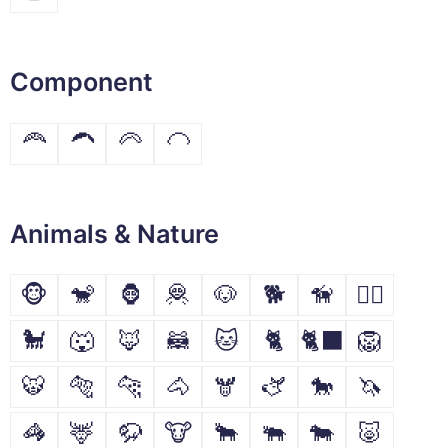
Component
🦰
🦱
🦳
🦲
Animals & Nature
🐵
🐒
🦍
🦧
🐶
🐕
🦮
🐕‍🦺
🐩
🐺
🦊
🦝
🐱
🐈
🐈‍⬛
🦁
🐯
🐅
🐆
🐴
🫎
🫏
🐎
🦄
🦓
🦌
🦬
🐮
🐂
🐃
🐄
🐷