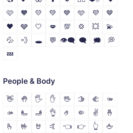
🩷
🧡
💛
💚
💙
🩵
💜
🤎
🖤
🩶
🤍
💋
💯
💢
💥
💫
💦
💨
🕳
💬
👁️‍🗨️
🗨
🗯
💭
💤
People & Body
👋
🤚
🖐
✋
🖖
🫱
🫲
🫳
🫴
🫷
🫸
👌
🤌
🤏
✌
🤞
🫰
🤟
🤘
🤙
👈
👉
👆
🖕