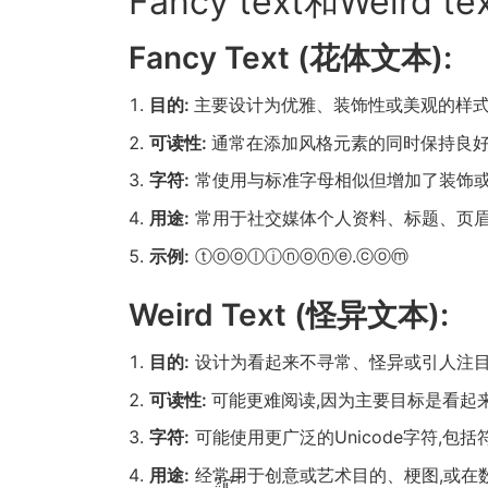
Fancy text和Weird t
Fancy Text (花体文本):
目的:
主要设计为优雅、装饰性或美观的样
可读性:
通常在添加风格元素的同时保持良
字符:
常使用与标准字母相似但增加了装饰或花
用途:
常用于社交媒体个人资料、标题、页
示例:
ⓣⓞⓞⓛⓘⓝⓞⓝⓔ.ⓒⓞⓜ
Weird Text (怪异文本):
目的:
设计为看起来不寻常、怪异或引人注目
可读性:
可能更难阅读,因为主要目标是看起
字符:
可能使用更广泛的Unicode字符,
用途:
经常用于创意或艺术目的、梗图,或在