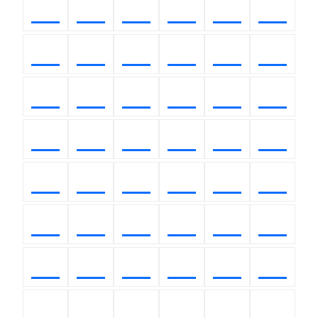
🐱
🐈
🐈‍⬛
🦁
🐯
🐅
🐆
🐴
🫎
🫏
🐎
🦄
🦓
🦌
🦬
🐮
🐂
🐃
🐄
🐷
🐖
🐗
🐽
🐏
🐑
🐐
🐪
🐫
🦙
🦒
🐘
🦣
🦏
🦛
🐭
🐁
🐀
🐹
🐰
🐇
🐿
🦫
🦔
🦇
🐻
🐻‍❄️
🐨
🐼