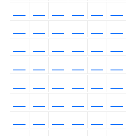
😟
🙁
☹
😮
😯
😲
😳
🥺
🥹
😦
😧
😨
😰
😥
😢
😭
😱
😖
😣
😞
😓
😩
😫
🥱
😤
😡
😠
🤬
😈
👿
💀
☠
💩
🤡
👹
👺
👻
👽
👾
🤖
😺
😸