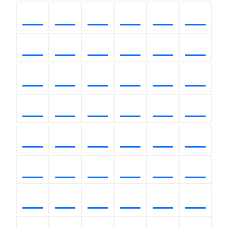
👨‍🚀
👩‍🚀
🧑‍🚒
👨‍🚒
👩‍🚒
👮
👮‍♂️
👮‍♀️
🕵
🕵️‍♂️
🕵️‍♀️
💂
💂‍♂️
💂‍♀️
🥷
👷
👷‍♂️
👷‍♀️
🫅
🤴
👸
👳
👳‍♂️
👳‍♀️
👲
🧕
🤵
🤵‍♂️
🤵‍♀️
👰
👰‍♂️
👰‍♀️
🤰
🫃
🫄
🤱
👩‍🍼
👨‍🍼
🧑‍🍼
👼
🎅
🤶