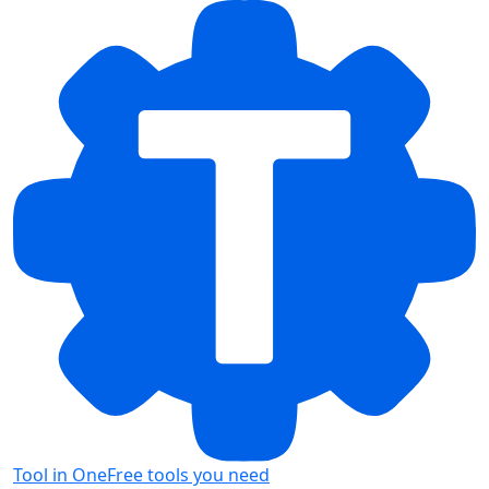
Tool in One
Free tools you need