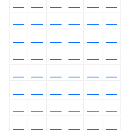
🫒
🥥
🥑
🍆
🥔
🥕
🌽
🌶
🫑
🥒
🥬
🥦
🧄
🧅
🥜
🫘
🌰
🫚
🫛
🍄‍🟫
🫜
🍞
🥐
🥖
🫓
🥨
🥯
🥞
🧇
🧀
🍖
🍗
🥩
🥓
🍔
🍟
🍕
🌭
🥪
🌮
🌯
🫔
🥙
🧆
🥚
🍳
🥘
🍲