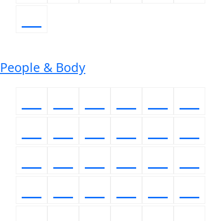
💤
People & Body
👋
🤚
🖐
✋
🖖
🫱
🫲
🫳
🫴
🫷
🫸
👌
🤌
🤏
✌
🤞
🫰
🤟
🤘
🤙
👈
👉
👆
🖕
👇
☝
🫵
👍
👎
✊