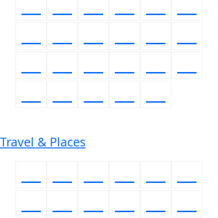
🍵
🍶
🍾
🍷
🍸
🍹
🍺
🍻
🥂
🥃
🫗
🥤
🧋
🧃
🧉
🧊
🥢
🍽
🍴
🥄
🔪
🫙
🏺
Travel & Places
🌍
🌎
🌏
🌐
🗺
🗾
🧭
🏔
⛰
🌋
🗻
🏕