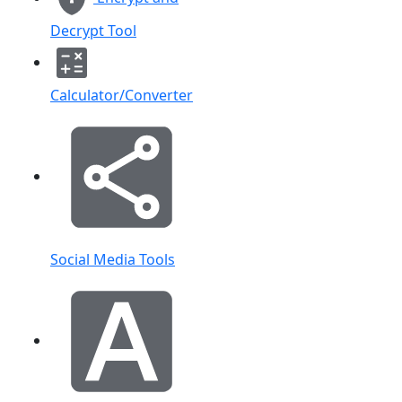
Decrypt Tool
Calculator/Converter
Social Media Tools