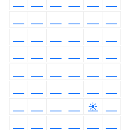
⏱
⏲
🕰
🕛
🕧
🕐
🕜
🕑
🕝
🕒
🕞
🕓
🕟
🕔
🕠
🕕
🕡
🕖
🕢
🕗
🕣
🕘
🕤
🕙
🕥
🕚
🕦
🌑
🌒
🌓
🌔
🌕
🌖
🌗
🌘
🌙
🌚
🌛
🌜
🌡
☀
🌝
🌞
🪐
⭐
🌟
🌠
🌌