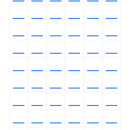
🦥
🦦
🦨
🦘
🦡
🐾
🦃
🐔
🐓
🐣
🐤
🐥
🐦
🐧
🕊
🦅
🦆
🦢
🦉
🦤
🪶
🦩
🦚
🦜
🪽
🐦‍⬛
🪿
🐦‍🔥
🐸
🐊
🐢
🦎
🐍
🐲
🐉
🦕
🦖
🐳
🐋
🐬
🦭
🐟