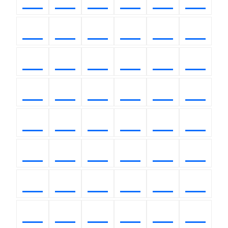
🤦‍♂️
🤦‍♀️
🤷
🤷‍♂️
🤷‍♀️
🧑‍⚕️
👨‍⚕️
👩‍⚕️
🧑‍🎓
👨‍🎓
👩‍🎓
🧑‍🏫
👨‍🏫
👩‍🏫
🧑‍⚖️
👨‍⚖️
👩‍⚖️
🧑‍🌾
👨‍🌾
👩‍🌾
🧑‍🍳
👨‍🍳
👩‍🍳
🧑‍🔧
👨‍🔧
👩‍🔧
🧑‍🏭
👨‍🏭
👩‍🏭
🧑‍💼
👨‍💼
👩‍💼
🧑‍🔬
👨‍🔬
👩‍🔬
🧑‍💻
👨‍💻
👩‍💻
🧑‍🎤
👨‍🎤
👩‍🎤
🧑‍🎨
👨‍🎨
👩‍🎨
🧑‍✈️
👨‍✈️
👩‍✈️
🧑‍🚀