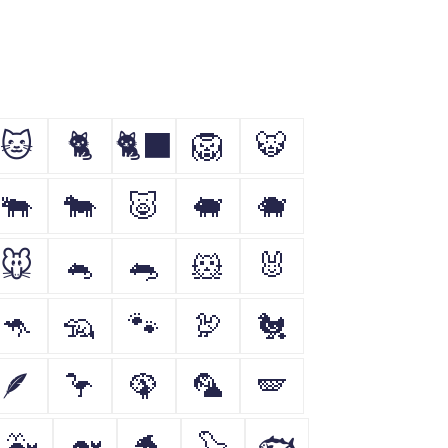
🐱
🐈
🐈‍⬛
🦁
🐯
🐃
🐄
🐷
🐖
🐗
🐭
🐁
🐀
🐹
🐰
🦘
🦡
🐾
🦃
🐔
🪶
🦩
🦚
🦜
🪽
🐳
🐋
🐬
🦭
🐟