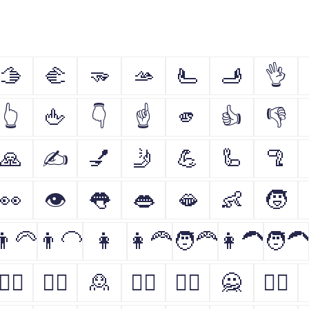
🫱
🫲
🫳
🫴
🫷
🫸
👌
👆
🖕
👇
☝
🫵
👍
👎
🙏
✍
💅
🤳
💪
🦾
🦿
👀
👁
👅
👄
🫦
👶
🧒
👨‍🦳
👨‍🦲
👩
👩‍🦰
🧑‍🦰
👩‍🦱
🧑‍🦱
🙍‍♂️
🙍‍♀️
🙎
🙎‍♂️
🙎‍♀️
🙅
🙅‍♂️