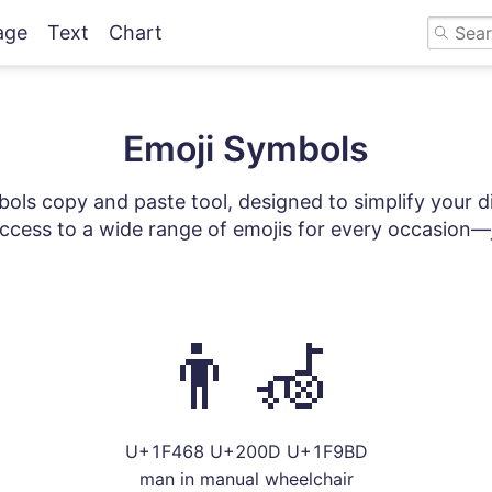
age
Text
Chart
Emoji Symbols
ols copy and paste tool, designed to simplify your 
ccess to a wide range of emojis for every occasion—j
👨‍🦽
U+1F468 U+200D U+1F9BD
man in manual wheelchair