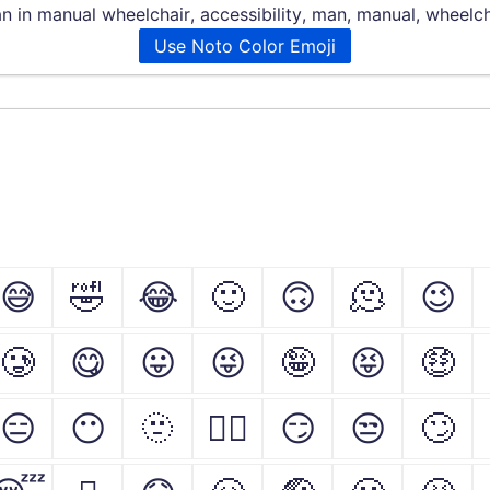
n in manual wheelchair, accessibility, man, manual, wheelch
Use Noto Color Emoji
😅
🤣
😂
🙂
🙃
🫠
😉
🥲
😋
😛
😜
🤪
😝
🤑
😑
😶
🫥
😶‍🌫️
😏
😒
🙄