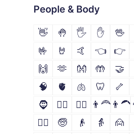
People & Body
👋
🤚
🖐
✋
🖖
🤟
🤘
🤙
👈
👉
🙌
🫶
👐
🤲
🤝
🧠
🫀
🫁
🦷
🦴
🧔
🧔‍♂️
🧔‍♀️
👨‍🦰
👨‍🦱
👱‍♂️
🧓
👴
👵
🙍