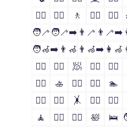
💇‍♂️
💇‍♀️
🚶
🚶‍♂️
🚶‍♀️

🧑‍🦯
🧑‍🦯‍➡️
👨‍🦯
👨‍🦯‍➡️

🧑‍🦽‍➡️
👨‍🦽
👨‍🦽‍➡️
👩‍🦽

👯‍♂️
👯‍♀️
🧖
🧖‍♂️
🧖‍♀️
🏄‍♀️
🚣
🚣‍♂️
🚣‍♀️
🏊
🚵‍♂️
🚵‍♀️
🤸
🤸‍♂️
🤸‍♀️
🧘
🧘‍♂️
🧘‍♀️
🛀
🛌
