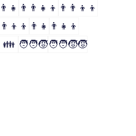
‍👨‍👧
👨‍👨‍👧‍👦
👨‍👨‍👦‍👦
👨‍👦‍👦
👨‍👧
👨‍👧‍👦
👪
🧑‍🧑‍🧒
🧑‍🧑‍🧒‍🧒