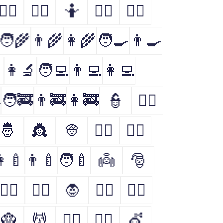
🤦‍♂️
🤦‍♀️
🤷
🤷‍♂️
🤷‍♀️
🧑‍🌾
👨‍🌾
👩‍🌾
🧑‍🍳
👨‍🍳

👩‍🔬
🧑‍💻
👨‍💻
👩‍💻

🧑‍🚒
👨‍🚒
👩‍🚒
👮
👮‍♂️
🤴
👸
👳
👳‍♂️
👳‍♀️
‍🍼
👨‍🍼
🧑‍🍼
👼
🎅
🧚‍♂️
🧚‍♀️
🧛
🧛‍♂️
🧛‍♀️
🧌
💆
💆‍♂️
💆‍♀️
💇