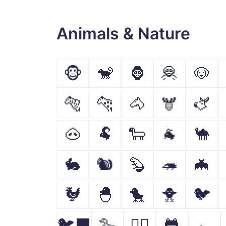
Animals & Nature
🐵
🐒
🦍
🦧
🐶
🐅
🐆
🐴
🫎
🫏
🐽
🐏
🐑
🐐
🐪
🐇
🐿
🦫
🦔
🦇
🐓
🐣
🐤
🐥
🐦
🐦‍⬛
🪿
🐦‍🔥
🐸
🐊