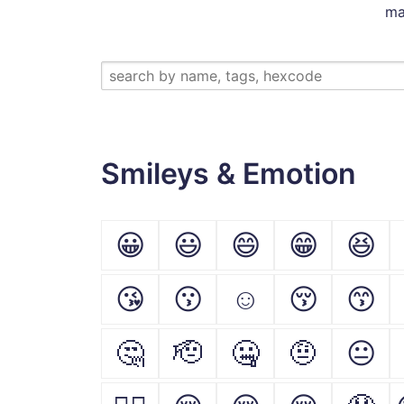
ma
Smileys & Emotion
😀
😃
😄
😁
😆
😘
😗
☺
😚
😙
🤔
🫡
🤐
🤨
😐