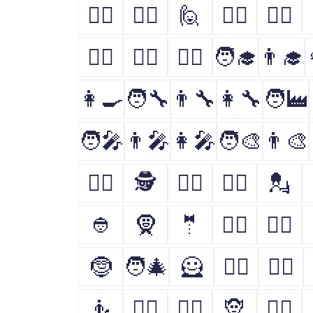
💁‍♂️
💁‍♀️
🙋
🙋‍♂️
🙋‍♀️
🧑‍⚕️
👨‍⚕️
👩‍⚕️
🧑‍🎓
👨‍🎓
👩‍🍳
🧑‍🔧
👨‍🔧
👩‍🔧
🧑‍🏭
🧑‍🎤
👨‍🎤
👩‍🎤
🧑‍🎨
👨‍🎨
👮‍♀️
🕵
🕵️‍♂️
🕵️‍♀️
💂
👲
🧕
🤵
🤵‍♂️
🤵‍♀️
🤶
🧑‍🎄
🦸
🦸‍♂️
🦸‍♀️
🧜
🧜‍♂️
🧜‍♀️
🧝
🧝‍♂️