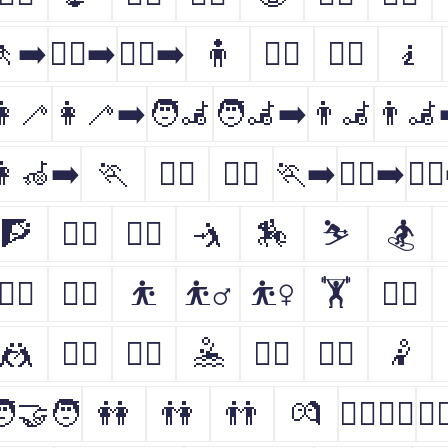
‍➡️
🚶‍♀️‍➡️
🚶‍♂️‍➡️
🧍
🧍‍♂️
🧍‍♀️
🧎
‍🦯
👩‍🦯‍➡️
🧑‍🦼
🧑‍🦼‍➡️
👨‍🦼
👨‍🦼‍
‍🦽‍➡️
🏃
🏃‍♂️
🏃‍♀️
🏃‍➡️
🏃‍♀️‍➡️
🏃‍♂
🧗
🧗‍♂️
🧗‍♀️
🤺
🏇
⛷
🏂
🏊‍♂️
🏊‍♀️
⛹
⛹️‍♂️
⛹️‍♀️
🏋
🏋️‍♂️
🤼
🤼‍♂️
🤼‍♀️
🤽
🤽‍♂️
🤽‍♀️
🤾
‍🤝‍🧑
👭
👫
👬
💏
👩‍❤️‍💋‍👨
👨‍❤