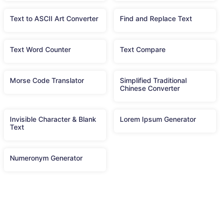
Text to ASCII Art Converter
Find and Replace Text
Text Word Counter
Text Compare
Morse Code Translator
Simplified Traditional
Chinese Converter
Invisible Character & Blank
Lorem Ipsum Generator
Text
Numeronym Generator