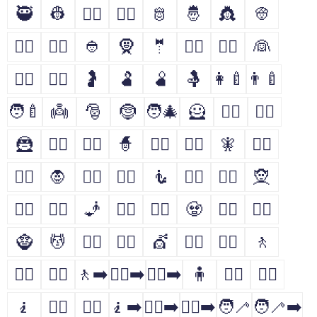
🥷
👷
👷‍♂️
👷‍♀️
🫅
🤴
👸
👳
👳‍♂️
👳‍♀️
👲
🧕
🤵
🤵‍♂️
🤵‍♀️
👰
👰‍♂️
👰‍♀️
🤰
🫃
🫄
🤱
👩‍🍼
👨‍🍼
🧑‍🍼
👼
🎅
🤶
🧑‍🎄
🦸
🦸‍♂️
🦸‍♀️
🦹
🦹‍♂️
🦹‍♀️
🧙
🧙‍♂️
🧙‍♀️
🧚
🧚‍♂️
🧚‍♀️
🧛
🧛‍♂️
🧛‍♀️
🧜
🧜‍♂️
🧜‍♀️
🧝
🧝‍♂️
🧝‍♀️
🧞
🧞‍♂️
🧞‍♀️
🧟
🧟‍♂️
🧟‍♀️
🧌
💆
💆‍♂️
💆‍♀️
💇
💇‍♂️
💇‍♀️
🚶
🚶‍♂️
🚶‍♀️
🚶‍➡️
🚶‍♀️‍➡️
🚶‍♂️‍➡️
🧍
🧍‍♂️
🧍‍♀️
🧎
🧎‍♂️
🧎‍♀️
🧎‍➡️
🧎‍♀️‍➡️
🧎‍♂️‍➡️
🧑‍🦯
🧑‍🦯‍➡️