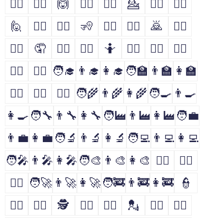
🙅‍♂️
🙅‍♀️
🙆
🙆‍♂️
🙆‍♀️
💁
💁‍♂️
💁‍♀️
🙋
🙋‍♂️
🙋‍♀️
🧏
🧏‍♂️
🧏‍♀️
🙇
🙇‍♂️
🙇‍♀️
🤦
🤦‍♂️
🤦‍♀️
🤷
🤷‍♂️
🤷‍♀️
🧑‍⚕️
👨‍⚕️
👩‍⚕️
🧑‍🎓
👨‍🎓
👩‍🎓
🧑‍🏫
👨‍🏫
👩‍🏫
🧑‍⚖️
👨‍⚖️
👩‍⚖️
🧑‍🌾
👨‍🌾
👩‍🌾
🧑‍🍳
👨‍🍳
👩‍🍳
🧑‍🔧
👨‍🔧
👩‍🔧
🧑‍🏭
👨‍🏭
👩‍🏭
🧑‍💼
👨‍💼
👩‍💼
🧑‍🔬
👨‍🔬
👩‍🔬
🧑‍💻
👨‍💻
👩‍💻
🧑‍🎤
👨‍🎤
👩‍🎤
🧑‍🎨
👨‍🎨
👩‍🎨
🧑‍✈️
👨‍✈️
👩‍✈️
🧑‍🚀
👨‍🚀
👩‍🚀
🧑‍🚒
👨‍🚒
👩‍🚒
👮
👮‍♂️
👮‍♀️
🕵
🕵️‍♂️
🕵️‍♀️
💂
💂‍♂️
💂‍♀️