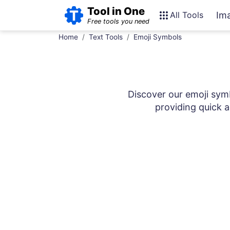
Tool in One
All Tools
Im
Free tools you need
Home
Text Tools
Emoji Symbols
Discover our emoji symb
providing quick a