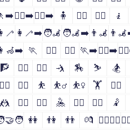
‍➡️
🚶‍♀️‍➡️
🚶‍♂️‍➡️
🧍
🧍‍♂️
🧍‍♀️
🧎
‍🦯
👩‍🦯‍➡️
🧑‍🦼
🧑‍🦼‍➡️
👨‍🦼
👨‍🦼‍
‍🦽‍➡️
🏃
🏃‍♂️
🏃‍♀️
🏃‍➡️
🏃‍♀️‍➡️
🏃‍♂
🧗
🧗‍♂️
🧗‍♀️
🤺
🏇
⛷
🏂
🏊‍♂️
🏊‍♀️
⛹
⛹️‍♂️
⛹️‍♀️
🏋
🏋️‍♂️
🤼
🤼‍♂️
🤼‍♀️
🤽
🤽‍♂️
🤽‍♀️
🤾
‍🤝‍🧑
👭
👫
👬
💏
👩‍❤️‍💋‍👨
👨‍❤