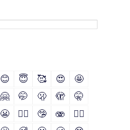
😊
😇
🥰
😍
🤩
🤗
🤭
🫢
🫣
🤫
😬
😮‍💨
🤥
🫨
🙂‍↔️