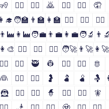
🧏
🧏‍♂️
🧏‍♀️
🙇
🙇‍♂️
🙇‍♀️
🤦
👩‍🎓
🧑‍🏫
👨‍🏫
👩‍🏫
🧑‍⚖️
👨‍⚖️
👩‍⚖️
👨‍🏭
👩‍🏭
🧑‍💼
👨‍💼
👩‍💼
🧑‍🔬
👨‍
👩‍🎨
🧑‍✈️
👨‍✈️
👩‍✈️
🧑‍🚀
👨‍🚀
👩‍
💂‍♂️
💂‍♀️
🥷
👷
👷‍♂️
👷‍♀️
🫅
👰
👰‍♂️
👰‍♀️
🤰
🫃
🫄
🤱

🦹
🦹‍♂️
🦹‍♀️
🧙
🧙‍♂️
🧙‍♀️
🧚
🧝‍♀️
🧞
🧞‍♂️
🧞‍♀️
🧟
🧟‍♂️
🧟‍♀️