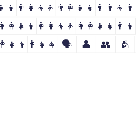
👧‍👦
👨‍👩‍👦‍👦
👨‍👩‍👧‍👧
👨‍👨‍👦
👨
👩‍👩‍👧‍👦
👩‍👩‍👦‍👦
👩‍👩‍👧‍👧
👨‍👦
👩‍👧‍👦
👩‍👧‍👧
🗣
👤
👥
🫂