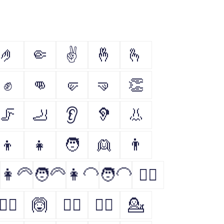
🤌
🤏
✌
🤞
🫰
✊
👊
🤛
🤜
👏
🦵
🦶
👂
🦻
👃
👦
👧
🧑
👱
👨
👩‍🦳
🧑‍🦳
👩‍🦲
🧑‍🦲
👱‍♀️
🙅‍♀️
🙆
🙆‍♂️
🙆‍♀️
💁