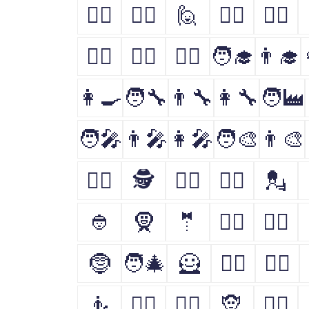
💁‍♂️
💁‍♀️
🙋
🙋‍♂️
🙋‍♀️
🧑‍⚕️
👨‍⚕️
👩‍⚕️
🧑‍🎓
👨‍🎓
👩‍🍳
🧑‍🔧
👨‍🔧
👩‍🔧
🧑‍🏭
🧑‍🎤
👨‍🎤
👩‍🎤
🧑‍🎨
👨‍🎨
👮‍♀️
🕵
🕵️‍♂️
🕵️‍♀️
💂
👲
🧕
🤵
🤵‍♂️
🤵‍♀️
🤶
🧑‍🎄
🦸
🦸‍♂️
🦸‍♀️
🧜
🧜‍♂️
🧜‍♀️
🧝
🧝‍♂️