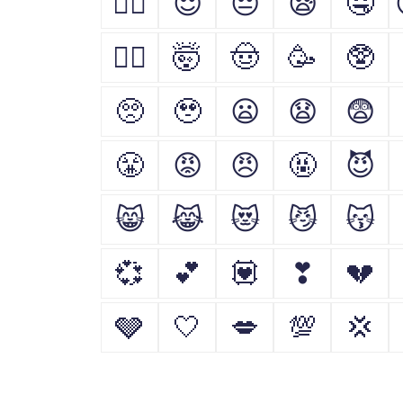
🙂‍↕️
😌
😔
😪
🤤
😵‍💫
🤯
🤠
🥳
🥸
🥺
🥹
😦
😧
😨
😤
😡
😠
🤬
😈
😸
😹
😻
😼
😽
💞
💕
💟
❣
💔
🩶
🤍
💋
💯
💢