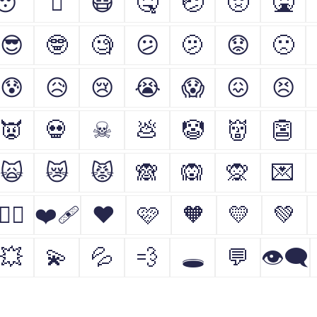
😴
🫩
😷
🤒
🤕
🤢
🤮
😎
🤓
🧐
😕
🫤
😟
🙁
😰
😥
😢
😭
😱
😖
😣
👿
💀
☠
💩
🤡
👹
👺
🙀
😿
😾
🙈
🙉
🙊
💌
❤️‍🔥
❤️‍🩹
❤
🩷
🧡
💛
💚
💥
💫
💦
💨
🕳
💬
👁️‍🗨️