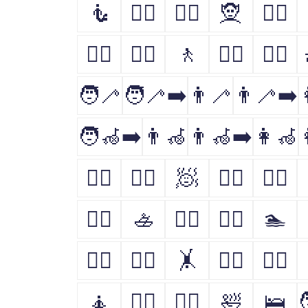
🧜
🧜‍♂️
🧜‍♀️
🧝
🧝‍♂️
💇‍♂️
💇‍♀️
🚶
🚶‍♂️
🚶‍♀️

🧑‍🦯
🧑‍🦯‍➡️
👨‍🦯
👨‍🦯‍➡️

🧑‍🦽‍➡️
👨‍🦽
👨‍🦽‍➡️
👩‍🦽

👯‍♂️
👯‍♀️
🧖
🧖‍♂️
🧖‍♀️
🏄‍♀️
🚣
🚣‍♂️
🚣‍♀️
🏊
🚵‍♂️
🚵‍♀️
🤸
🤸‍♂️
🤸‍♀️
🧘
🧘‍♂️
🧘‍♀️
🛀
🛌
