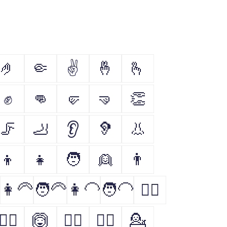
🤌
🤏
✌
🤞
🫰
✊
👊
🤛
🤜
👏
🦵
🦶
👂
🦻
👃
👦
👧
🧑
👱
👨
👩‍🦳
🧑‍🦳
👩‍🦲
🧑‍🦲
👱‍♀️
🙅‍♀️
🙆
🙆‍♂️
🙆‍♀️
💁