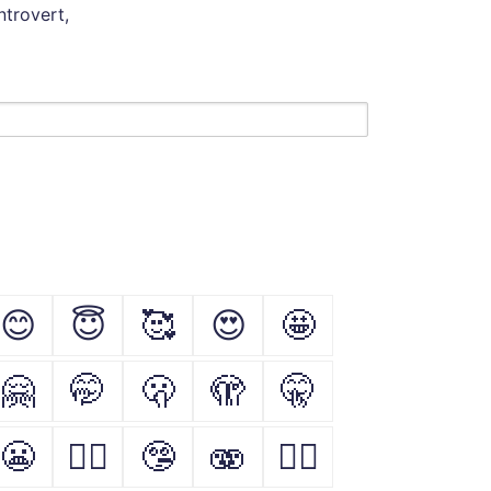
ntrovert,
😊
😇
🥰
😍
🤩
🤗
🤭
🫢
🫣
🤫
😬
😮‍💨
🤥
🫨
🙂‍↔️