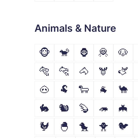
Animals & Nature
🐵
🐒
🦍
🦧
🐶
🐅
🐆
🐴
🫎
🫏
🐽
🐏
🐑
🐐
🐪
🐇
🐿
🦫
🦔
🦇
🐓
🐣
🐤
🐥
🐦