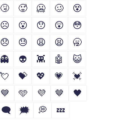
🤧
🥵
🥶
🥴
😵
☹
😮
😯
😲
😳
😞
😓
😩
😫
🥱
👻
👽
👾
🤖
😺
💘
💝
💖
💗
💓
💙
🩵
💜
🤎
🖤
🗨
🗯
💭
💤