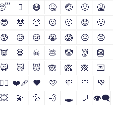
😴
🫩
😷
🤒
🤕
🤢
🤮
😎
🤓
🧐
😕
🫤
😟
🙁
😰
😥
😢
😭
😱
😖
😣
👿
💀
☠
💩
🤡
👹
👺
🙀
😿
😾
🙈
🙉
🙊
💌
❤️‍🔥
❤️‍🩹
❤
🩷
🧡
💛
💚
💥
💫
💦
💨
🕳
💬
👁️‍🗨️