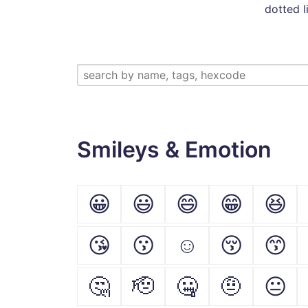
dotted l
Smileys & Emotion
😀
😃
😄
😁
😆
😘
😗
☺
😚
😙
🤔
🫡
🤐
🤨
😐