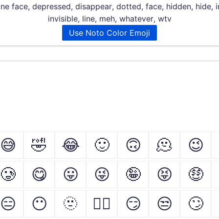
ine face, depressed, disappear, dotted, face, hidden, hide, i
invisible, line, meh, whatever, wtv
Use Noto Color Emoji
😅
🤣
😂
🙂
🙃
🫠
😉
🥲
😋
😛
😜
🤪
😝
🤑
😑
😶
🫥
😶‍🌫️
😏
😒
🙄