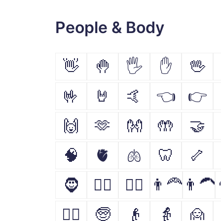
People & Body
👋
🤚
🖐
✋
🖖
🤟
🤘
🤙
👈
👉
🙌
🫶
👐
🤲
🤝
🧠
🫀
🫁
🦷
🦴
🧔
🧔‍♂️
🧔‍♀️
👨‍🦰
👨‍🦱
👱‍♂️
🧓
👴
👵
🙍