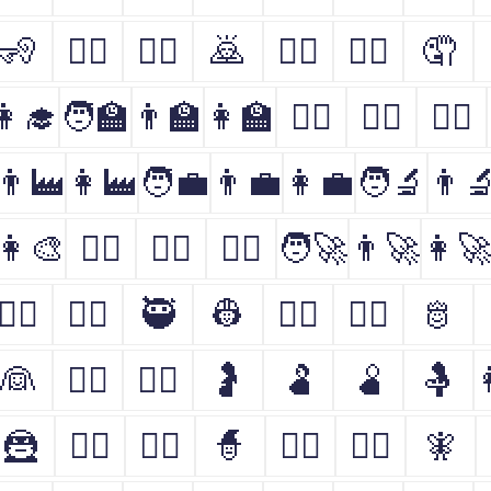
🧏
🧏‍♂️
🧏‍♀️
🙇
🙇‍♂️
🙇‍♀️
🤦
👩‍🎓
🧑‍🏫
👨‍🏫
👩‍🏫
🧑‍⚖️
👨‍⚖️
👩‍⚖️
👨‍🏭
👩‍🏭
🧑‍💼
👨‍💼
👩‍💼
🧑‍🔬
👨‍
👩‍🎨
🧑‍✈️
👨‍✈️
👩‍✈️
🧑‍🚀
👨‍🚀
👩‍
💂‍♂️
💂‍♀️
🥷
👷
👷‍♂️
👷‍♀️
🫅
👰
👰‍♂️
👰‍♀️
🤰
🫃
🫄
🤱

🦹
🦹‍♂️
🦹‍♀️
🧙
🧙‍♂️
🧙‍♀️
🧚