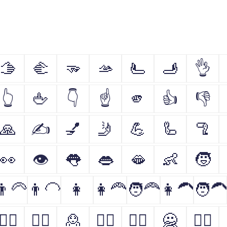
🫱
🫲
🫳
🫴
🫷
🫸
👌
👆
🖕
👇
☝
🫵
👍
👎
🙏
✍
💅
🤳
💪
🦾
🦿
👀
👁
👅
👄
🫦
👶
🧒
👨‍🦳
👨‍🦲
👩
👩‍🦰
🧑‍🦰
👩‍🦱
🧑‍🦱
🙍‍♂️
🙍‍♀️
🙎
🙎‍♂️
🙎‍♀️
🙅
🙅‍♂️