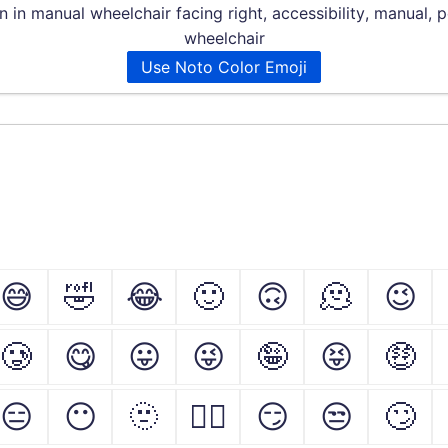
n in manual wheelchair facing right, accessibility, manual, p
wheelchair
Use Noto Color Emoji
😅
🤣
😂
🙂
🙃
🫠
😉
🥲
😋
😛
😜
🤪
😝
🤑
😑
😶
🫥
😶‍🌫️
😏
😒
🙄