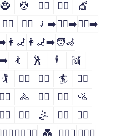
🧌
💆
💆‍♂️
💆‍♀️
💇
🧎‍♂️
🧎‍♀️
🧎‍➡️
🧎‍♀️‍➡️
🧎‍♂️‍➡️
➡️
👩‍🦼
👩‍🦼‍➡️
🧑‍🦽
️‍➡️
💃
🕺
🕴
👯
🏌
🏌️‍♂️
🏌️‍♀️
🏄
🏄‍♂️
🏋️‍♀️
🚴
🚴‍♂️
🚴‍♀️
🚵
🤾‍♂️
🤾‍♀️
🤹
🤹‍♂️
🤹‍♀️
️‍💋‍👨
👩‍❤️‍💋‍👩
💑
👩‍❤️‍👨
👨‍❤️‍👨