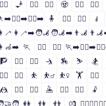
🧝‍♀️
🧞
🧞‍♂️
🧞‍♀️
🧟
🧟‍♂️
🧟‍♀️
‍➡️
🚶‍♀️‍➡️
🚶‍♂️‍➡️
🧍
🧍‍♂️
🧍‍♀️
🧎
‍🦯
👩‍🦯‍➡️
🧑‍🦼
🧑‍🦼‍➡️
👨‍🦼
👨‍🦼‍
‍🦽‍➡️
🏃
🏃‍♂️
🏃‍♀️
🏃‍➡️
🏃‍♀️‍➡️
🏃‍♂
🧗
🧗‍♂️
🧗‍♀️
🤺
🏇
⛷
🏂
🏊‍♂️
🏊‍♀️
⛹
⛹️‍♂️
⛹️‍♀️
🏋
🏋️‍♂️
🤼
🤼‍♂️
🤼‍♀️
🤽
🤽‍♂️
🤽‍♀️
🤾
‍🤝‍🧑
👭
👫
👬
💏
👩‍❤️‍💋‍👨
👨‍❤