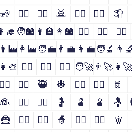
🧏
🧏‍♂️
🧏‍♀️
🙇
🙇‍♂️
🙇‍♀️
🤦
👩‍🎓
🧑‍🏫
👨‍🏫
👩‍🏫
🧑‍⚖️
👨‍⚖️
👩‍⚖️
👨‍🏭
👩‍🏭
🧑‍💼
👨‍💼
👩‍💼
🧑‍🔬
👨‍
👩‍🎨
🧑‍✈️
👨‍✈️
👩‍✈️
🧑‍🚀
👨‍🚀
👩‍
💂‍♂️
💂‍♀️
🥷
👷
👷‍♂️
👷‍♀️
🫅
👰
👰‍♂️
👰‍♀️
🤰
🫃
🫄
🤱

🦹
🦹‍♂️
🦹‍♀️
🧙
🧙‍♂️
🧙‍♀️
🧚