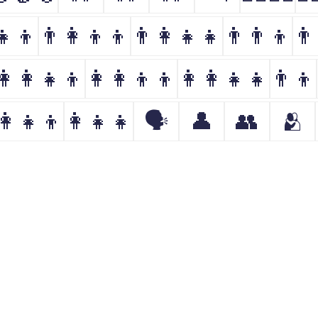
👧‍👦
👨‍👩‍👦‍👦
👨‍👩‍👧‍👧
👨‍👨‍👦
👨
👩‍👩‍👧‍👦
👩‍👩‍👦‍👦
👩‍👩‍👧‍👧
👨‍👦
👩‍👧‍👦
👩‍👧‍👧
🗣
👤
👥
🫂