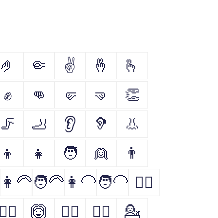
🤌
🤏
✌
🤞
🫰
✊
👊
🤛
🤜
👏
🦵
🦶
👂
🦻
👃
👦
👧
🧑
👱
👨
👩‍🦳
🧑‍🦳
👩‍🦲
🧑‍🦲
👱‍♀️
🙅‍♀️
🙆
🙆‍♂️
🙆‍♀️
💁