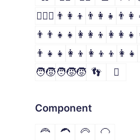
👩‍❤️‍👩
👨‍👩‍👦
👨‍👩‍👧
👨‍👩‍
👨‍👨‍👧‍👧
👩‍👩‍👦
👩‍👩‍👧
👨‍👧‍👧
👩‍👦
👩‍👦‍👦
👩‍👧
🧑‍🧒
🧑‍🧒‍🧒
👣
🫆
Component
🦰
🦱
🦳
🦲