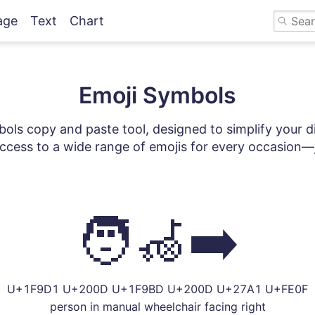
age
Text
Chart
Emoji Symbols
ols copy and paste tool, designed to simplify your 
ccess to a wide range of emojis for every occasion—j
🧑‍🦽‍➡️
U+1F9D1 U+200D U+1F9BD U+200D U+27A1 U+FE0F
person in manual wheelchair facing right