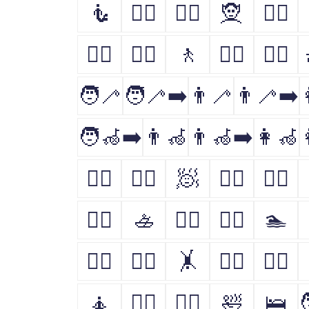
🧜
🧜‍♂️
🧜‍♀️
🧝
🧝‍♂️
💇‍♂️
💇‍♀️
🚶
🚶‍♂️
🚶‍♀️

🧑‍🦯
🧑‍🦯‍➡️
👨‍🦯
👨‍🦯‍➡️

🧑‍🦽‍➡️
👨‍🦽
👨‍🦽‍➡️
👩‍🦽

👯‍♂️
👯‍♀️
🧖
🧖‍♂️
🧖‍♀️
🏄‍♀️
🚣
🚣‍♂️
🚣‍♀️
🏊
🚵‍♂️
🚵‍♀️
🤸
🤸‍♂️
🤸‍♀️
🧘
🧘‍♂️
🧘‍♀️
🛀
🛌
