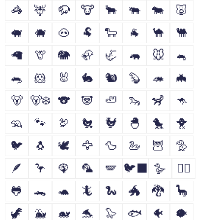
🦓
🦌
🦬
🐮
🐂
🐃
🐄
🐷
🐖
🐗
🐽
🐏
🐑
🐐
🐪
🐫
🦙
🦒
🐘
🦣
🦏
🦛
🐭
🐁
🐀
🐹
🐰
🐇
🐿
🦫
🦔
🦇
🐻
🐻‍❄️
🐨
🐼
🦥
🦦
🦨
🦘
🦡
🐾
🦃
🐔
🐓
🐣
🐤
🐥
🐦
🐧
🕊
🦅
🦆
🦢
🦉
🦤
🪶
🦩
🦚
🦜
🪽
🐦‍⬛
🪿
🐦‍🔥
🐸
🐊
🐢
🦎
🐍
🐲
🐉
🦕
🦖
🐳
🐋
🐬
🦭
🐟
🐠
🐡