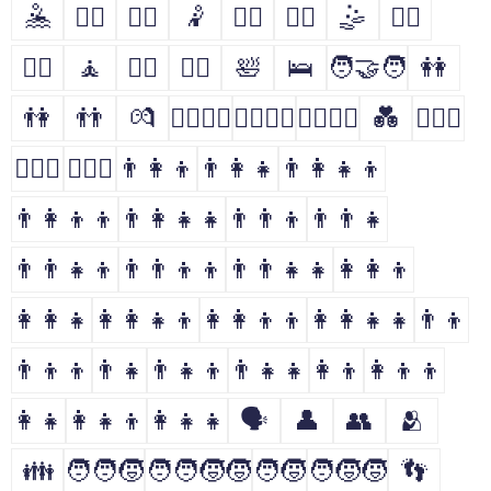
🤽
🤽‍♂️
🤽‍♀️
🤾
🤾‍♂️
🤾‍♀️
🤹
🤹‍♂️
🤹‍♀️
🧘
🧘‍♂️
🧘‍♀️
🛀
🛌
🧑‍🤝‍🧑
👭
👫
👬
💏
👩‍❤️‍💋‍👨
👨‍❤️‍💋‍👨
👩‍❤️‍💋‍👩
💑
👩‍❤️‍👨
👨‍❤️‍👨
👩‍❤️‍👩
👨‍👩‍👦
👨‍👩‍👧
👨‍👩‍👧‍👦
👨‍👩‍👦‍👦
👨‍👩‍👧‍👧
👨‍👨‍👦
👨‍👨‍👧
👨‍👨‍👧‍👦
👨‍👨‍👦‍👦
👨‍👨‍👧‍👧
👩‍👩‍👦
👩‍👩‍👧
👩‍👩‍👧‍👦
👩‍👩‍👦‍👦
👩‍👩‍👧‍👧
👨‍👦
👨‍👦‍👦
👨‍👧
👨‍👧‍👦
👨‍👧‍👧
👩‍👦
👩‍👦‍👦
👩‍👧
👩‍👧‍👦
👩‍👧‍👧
🗣
👤
👥
🫂
👪
🧑‍🧑‍🧒
🧑‍🧑‍🧒‍🧒
🧑‍🧒
🧑‍🧒‍🧒
👣