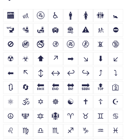
🏧
🚮
🚰
♿
🚹
🚺
🚻
🚼
🚾
🛂
🛃
🛄
🛅
⚠
🚸
⛔
🚫
🚳
🚭
🚯
🚱
🚷
📵
🔞
☢
☣
⬆
↗
➡
↘
⬇
↙
⬅
↖
↕
↔
↩
↪
⤴
⤵
🔃
🔄
🔙
🔚
🔛
🔜
🔝
🛐
⚛
🕉
✡
☸
☯
✝
☦
☪
☮
🕎
🔯
🪯
♈
♉
♊
♋
♌
♍
♎
♏
♐
♑
♒
♓