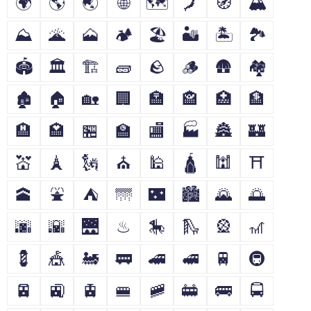
🌍
🌎
🌏
🌐
🗺
🗾
🧭
🏔
⛰
🌋
🗻
🏕
🏖
🏜
🏝
🏞
🏟
🏛
🏗
🧱
🪨
🪵
🛖
🏘
🏚
🏠
🏡
🏢
🏣
🏤
🏥
🏦
🏨
🏩
🏪
🏫
🏬
🏭
🏯
🏰
💒
🗼
🗽
⛪
🕌
🛕
🕍
⛩
🕋
⛲
⛺
🌁
🌃
🏙
🌄
🌅
🌆
🌇
🌉
♨
🎠
🛝
🎡
🎢
💈
🎪
🚂
🚃
🚄
🚅
🚆
🚇
🚈
🚉
🚊
🚝
🚞
🚋
🚌
🚍