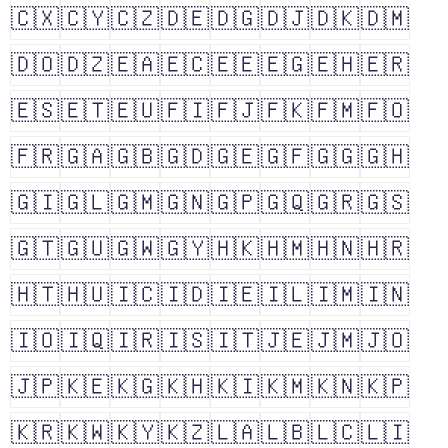
🇨🇽
🇨🇾
🇨🇿
🇩🇪
🇩🇬
🇩🇯
🇩🇰
🇩🇲
🇩🇴
🇩🇿
🇪🇦
🇪🇨
🇪🇪
🇪🇬
🇪🇭
🇪🇷
🇪🇸
🇪🇹
🇪🇺
🇫🇮
🇫🇯
🇫🇰
🇫🇲
🇫🇴
🇫🇷
🇬🇦
🇬🇧
🇬🇩
🇬🇪
🇬🇫
🇬🇬
🇬🇭
🇬🇮
🇬🇱
🇬🇲
🇬🇳
🇬🇵
🇬🇶
🇬🇷
🇬🇸
🇬🇹
🇬🇺
🇬🇼
🇬🇾
🇭🇰
🇭🇲
🇭🇳
🇭🇷
🇭🇹
🇭🇺
🇮🇨
🇮🇩
🇮🇪
🇮🇱
🇮🇲
🇮🇳
🇮🇴
🇮🇶
🇮🇷
🇮🇸
🇮🇹
🇯🇪
🇯🇲
🇯🇴
🇯🇵
🇰🇪
🇰🇬
🇰🇭
🇰🇮
🇰🇲
🇰🇳
🇰🇵
🇰🇷
🇰🇼
🇰🇾
🇰🇿
🇱🇦
🇱🇧
🇱🇨
🇱🇮