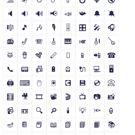
🔈
🔉
🔊
📢
📣
📯
🔔
🔕
🎼
🎵
🎶
🎙
🎚
🎛
🎤
🎧
📻
🎷
🪗
🎸
🎹
🎺
🎻
🪕
🥁
🪘
🪇
🪈
🪉
📱
📲
☎
📞
📟
📠
🔋
🪫
🔌
💻
🖥
🖨
⌨
🖱
🖲
💽
💾
💿
📀
🧮
🎥
🎞
📽
🎬
📺
📷
📸
📹
📼
🔍
🔎
🕯
💡
🔦
🏮
🪔
📔
📕
📖
📗
📘
📙
📚