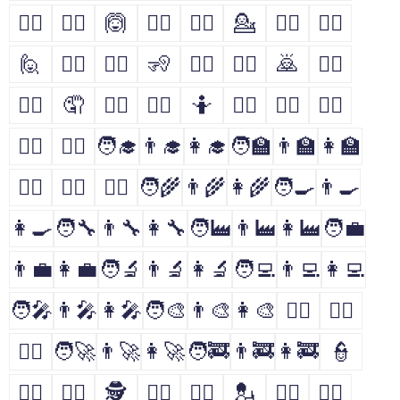
🙅‍♂️
🙅‍♀️
🙆
🙆‍♂️
🙆‍♀️
💁
💁‍♂️
💁‍♀️
🙋
🙋‍♂️
🙋‍♀️
🧏
🧏‍♂️
🧏‍♀️
🙇
🙇‍♂️
🙇‍♀️
🤦
🤦‍♂️
🤦‍♀️
🤷
🤷‍♂️
🤷‍♀️
🧑‍⚕️
👨‍⚕️
👩‍⚕️
🧑‍🎓
👨‍🎓
👩‍🎓
🧑‍🏫
👨‍🏫
👩‍🏫
🧑‍⚖️
👨‍⚖️
👩‍⚖️
🧑‍🌾
👨‍🌾
👩‍🌾
🧑‍🍳
👨‍🍳
👩‍🍳
🧑‍🔧
👨‍🔧
👩‍🔧
🧑‍🏭
👨‍🏭
👩‍🏭
🧑‍💼
👨‍💼
👩‍💼
🧑‍🔬
👨‍🔬
👩‍🔬
🧑‍💻
👨‍💻
👩‍💻
🧑‍🎤
👨‍🎤
👩‍🎤
🧑‍🎨
👨‍🎨
👩‍🎨
🧑‍✈️
👨‍✈️
👩‍✈️
🧑‍🚀
👨‍🚀
👩‍🚀
🧑‍🚒
👨‍🚒
👩‍🚒
👮
👮‍♂️
👮‍♀️
🕵
🕵️‍♂️
🕵️‍♀️
💂
💂‍♂️
💂‍♀️