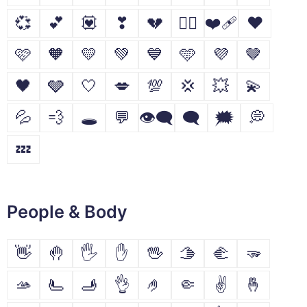
💞
💕
💟
❣
💔
❤️‍🔥
❤️‍🩹
❤
🩷
🧡
💛
💚
💙
🩵
💜
🤎
🖤
🩶
🤍
💋
💯
💢
💥
💫
💦
💨
🕳
💬
👁️‍🗨️
🗨
🗯
💭
💤
People & Body
👋
🤚
🖐
✋
🖖
🫱
🫲
🫳
🫴
🫷
🫸
👌
🤌
🤏
✌
🤞