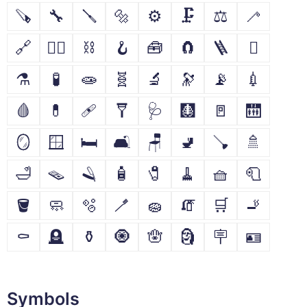
🪚
🔧
🪛
🔩
⚙
🗜
⚖
🦯
🔗
⛓️‍💥
⛓
🪝
🧰
🧲
🪜
🪏
⚗
🧪
🧫
🧬
🔬
🔭
📡
💉
🩸
💊
🩹
🩼
🩺
🩻
🚪
🛗
🪞
🪟
🛏
🛋
🪑
🚽
🪠
🚿
🛁
🪤
🪒
🧴
🧷
🧹
🧺
🧻
🪣
🧼
🫧
🪥
🧽
🧯
🛒
🚬
⚰
🪦
⚱
🧿
🪬
🗿
🪧
🪪
Symbols