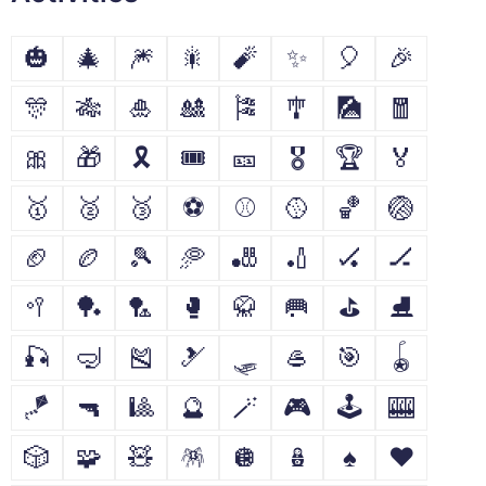
🎃
🎄
🎆
🎇
🧨
✨
🎈
🎉
🎊
🎋
🎍
🎎
🎏
🎐
🎑
🧧
🎀
🎁
🎗
🎟
🎫
🎖
🏆
🏅
🥇
🥈
🥉
⚽
⚾
🥎
🏀
🏐
🏈
🏉
🎾
🥏
🎳
🏏
🏑
🏒
🥍
🏓
🏸
🥊
🥋
🥅
⛳
⛸
🎣
🤿
🎽
🎿
🛷
🥌
🎯
🪀
🪁
🔫
🎱
🔮
🪄
🎮
🕹
🎰
🎲
🧩
🧸
🪅
🪩
🪆
♠
♥