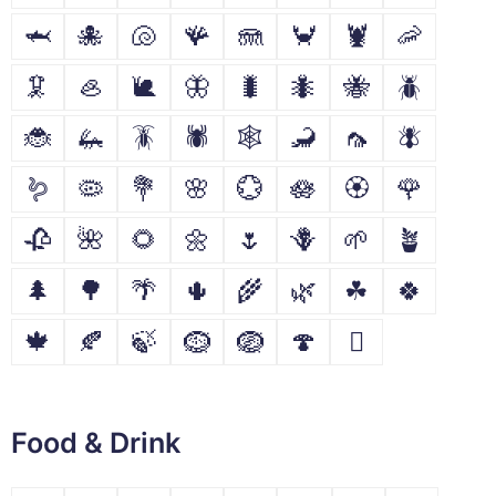
🦈
🐙
🐚
🪸
🪼
🦀
🦞
🦐
🦑
🦪
🐌
🦋
🐛
🐜
🐝
🪲
🐞
🦗
🪳
🕷
🕸
🦂
🦟
🪰
🪱
🦠
💐
🌸
💮
🪷
🏵
🌹
🥀
🌺
🌻
🌼
🌷
🪻
🌱
🪴
🌲
🌳
🌴
🌵
🌾
🌿
☘
🍀
🍁
🍂
🍃
🪹
🪺
🍄
🪾
Food & Drink