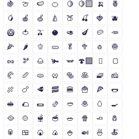
🍇
🍈
🍉
🍊
🍋
🍋‍🟩
🍌
🍍
🥭
🍎
🍏
🍐
🍑
🍒
🍓
🫐
🥝
🍅
🫒
🥥
🥑
🍆
🥔
🥕
🌽
🌶
🫑
🥒
🥬
🥦
🧄
🧅
🥜
🫘
🌰
🫚
🫛
🍄‍🟫
🫜
🍞
🥐
🥖
🫓
🥨
🥯
🥞
🧇
🧀
🍖
🍗
🥩
🥓
🍔
🍟
🍕
🌭
🥪
🌮
🌯
🫔
🥙
🧆
🥚
🍳
🥘
🍲
🫕
🥣
🥗
🍿
🧈
🧂
🥫
🍱
🍘
🍙
🍚
🍛
🍜
🍝