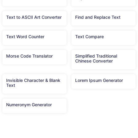
Text to ASCII Art Converter
Find and Replace Text
Text Word Counter
Text Compare
Morse Code Translator
Simplified Traditional
Chinese Converter
Invisible Character & Blank
Lorem Ipsum Generator
Text
Numeronym Generator