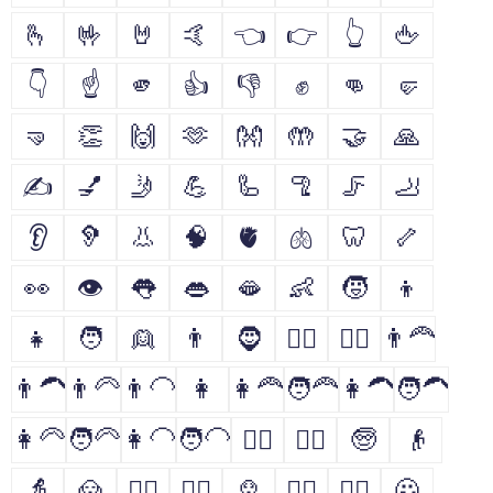
🫰
🤟
🤘
🤙
👈
👉
👆
🖕
👇
☝
🫵
👍
👎
✊
👊
🤛
🤜
👏
🙌
🫶
👐
🤲
🤝
🙏
✍
💅
🤳
💪
🦾
🦿
🦵
🦶
👂
🦻
👃
🧠
🫀
🫁
🦷
🦴
👀
👁
👅
👄
🫦
👶
🧒
👦
👧
🧑
👱
👨
🧔
🧔‍♂️
🧔‍♀️
👨‍🦰
👨‍🦱
👨‍🦳
👨‍🦲
👩
👩‍🦰
🧑‍🦰
👩‍🦱
🧑‍🦱
👩‍🦳
🧑‍🦳
👩‍🦲
🧑‍🦲
👱‍♀️
👱‍♂️
🧓
👴
👵
🙍
🙍‍♂️
🙍‍♀️
🙎
🙎‍♂️
🙎‍♀️
🙅