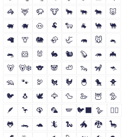
🦓
🦌
🦬
🐮
🐂
🐃
🐄
🐷
🐖
🐗
🐽
🐏
🐑
🐐
🐪
🐫
🦙
🦒
🐘
🦣
🦏
🦛
🐭
🐁
🐀
🐹
🐰
🐇
🐿
🦫
🦔
🦇
🐻
🐻‍❄️
🐨
🐼
🦥
🦦
🦨
🦘
🦡
🐾
🦃
🐔
🐓
🐣
🐤
🐥
🐦
🐧
🕊
🦅
🦆
🦢
🦉
🦤
🪶
🦩
🦚
🦜
🪽
🐦‍⬛
🪿
🐦‍🔥
🐸
🐊
🐢
🦎
🐍
🐲
🐉
🦕