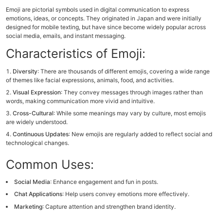
Emoji are pictorial symbols used in digital communication to express
emotions, ideas, or concepts. They originated in Japan and were initially
designed for mobile texting, but have since become widely popular across
social media, emails, and instant messaging.
Characteristics of Emoji:
Diversity
: There are thousands of different emojis, covering a wide range
of themes like facial expressions, animals, food, and activities.
Visual Expression
: They convey messages through images rather than
words, making communication more vivid and intuitive.
Cross-Cultural
: While some meanings may vary by culture, most emojis
are widely understood.
Continuous Updates
: New emojis are regularly added to reflect social and
technological changes.
Common Uses:
Social Media
: Enhance engagement and fun in posts.
Chat Applications
: Help users convey emotions more effectively.
Marketing
: Capture attention and strengthen brand identity.