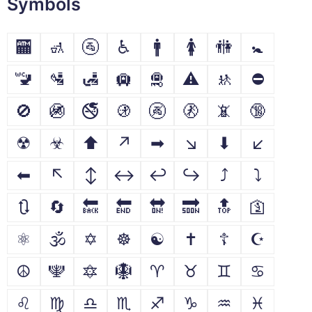
Symbols
🏧
🚮
🚰
♿
🚹
🚺
🚻
🚼
🚾
🛂
🛃
🛄
🛅
⚠
🚸
⛔
🚫
🚳
🚭
🚯
🚱
🚷
📵
🔞
☢
☣
⬆
↗
➡
↘
⬇
↙
⬅
↖
↕
↔
↩
↪
⤴
⤵
🔃
🔄
🔙
🔚
🔛
🔜
🔝
🛐
⚛
🕉
✡
☸
☯
✝
☦
☪
☮
🕎
🔯
🪯
♈
♉
♊
♋
♌
♍
♎
♏
♐
♑
♒
♓