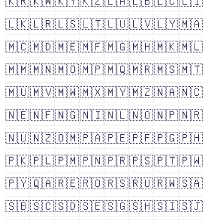
🇰🇷
🇰🇼
🇰🇾
🇰🇿
🇱🇦
🇱🇧
🇱🇨
🇱🇮
🇱🇰
🇱🇷
🇱🇸
🇱🇹
🇱🇺
🇱🇻
🇱🇾
🇲🇦
🇲🇨
🇲🇩
🇲🇪
🇲🇫
🇲🇬
🇲🇭
🇲🇰
🇲🇱
🇲🇲
🇲🇳
🇲🇴
🇲🇵
🇲🇶
🇲🇷
🇲🇸
🇲🇹
🇲🇺
🇲🇻
🇲🇼
🇲🇽
🇲🇾
🇲🇿
🇳🇦
🇳🇨
🇳🇪
🇳🇫
🇳🇬
🇳🇮
🇳🇱
🇳🇴
🇳🇵
🇳🇷
🇳🇺
🇳🇿
🇴🇲
🇵🇦
🇵🇪
🇵🇫
🇵🇬
🇵🇭
🇵🇰
🇵🇱
🇵🇲
🇵🇳
🇵🇷
🇵🇸
🇵🇹
🇵🇼
🇵🇾
🇶🇦
🇷🇪
🇷🇴
🇷🇸
🇷🇺
🇷🇼
🇸🇦
🇸🇧
🇸🇨
🇸🇩
🇸🇪
🇸🇬
🇸🇭
🇸🇮
🇸🇯