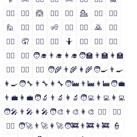
🙅‍♂️
🙅‍♀️
🙆
🙆‍♂️
🙆‍♀️
💁
💁‍♂️
💁‍♀️
🙋
🙋‍♂️
🙋‍♀️
🧏
🧏‍♂️
🧏‍♀️
🙇
🙇‍♂️
🙇‍♀️
🤦
🤦‍♂️
🤦‍♀️
🤷
🤷‍♂️
🤷‍♀️
🧑‍⚕️
👨‍⚕️
👩‍⚕️
🧑‍🎓
👨‍🎓
👩‍🎓
🧑‍🏫
👨‍🏫
👩‍🏫
🧑‍⚖️
👨‍⚖️
👩‍⚖️
🧑‍🌾
👨‍🌾
👩‍🌾
🧑‍🍳
👨‍🍳
👩‍🍳
🧑‍🔧
👨‍🔧
👩‍🔧
🧑‍🏭
👨‍🏭
👩‍🏭
🧑‍💼
👨‍💼
👩‍💼
🧑‍🔬
👨‍🔬
👩‍🔬
🧑‍💻
👨‍💻
👩‍💻
🧑‍🎤
👨‍🎤
👩‍🎤
🧑‍🎨
👨‍🎨
👩‍🎨
🧑‍✈️
👨‍✈️
👩‍✈️
🧑‍🚀
👨‍🚀
👩‍🚀
🧑‍🚒
👨‍🚒
👩‍🚒
👮