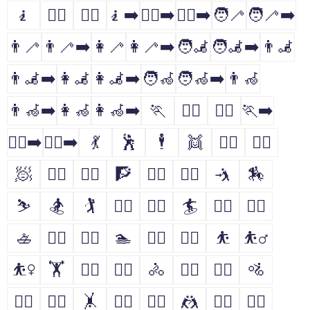
🧎
🧎‍♂️
🧎‍♀️
🧎‍➡️
🧎‍♀️‍➡️
🧎‍♂️‍➡️
🧑‍🦯
🧑‍🦯‍➡️
👨‍🦯
👨‍🦯‍➡️
👩‍🦯
👩‍🦯‍➡️
🧑‍🦼
🧑‍🦼‍➡️
👨‍🦼
👨‍🦼‍➡️
👩‍🦼
👩‍🦼‍➡️
🧑‍🦽
🧑‍🦽‍➡️
👨‍🦽
👨‍🦽‍➡️
👩‍🦽
👩‍🦽‍➡️
🏃
🏃‍♂️
🏃‍♀️
🏃‍➡️
🏃‍♀️‍➡️
🏃‍♂️‍➡️
💃
🕺
🕴
👯
👯‍♂️
👯‍♀️
🧖
🧖‍♂️
🧖‍♀️
🧗
🧗‍♂️
🧗‍♀️
🤺
🏇
⛷
🏂
🏌
🏌️‍♂️
🏌️‍♀️
🏄
🏄‍♂️
🏄‍♀️
🚣
🚣‍♂️
🚣‍♀️
🏊
🏊‍♂️
🏊‍♀️
⛹
⛹️‍♂️
⛹️‍♀️
🏋
🏋️‍♂️
🏋️‍♀️
🚴
🚴‍♂️
🚴‍♀️
🚵
🚵‍♂️
🚵‍♀️
🤸
🤸‍♂️
🤸‍♀️
🤼
🤼‍♂️
🤼‍♀️