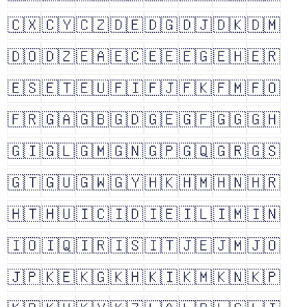
🇨🇽
🇨🇾
🇨🇿
🇩🇪
🇩🇬
🇩🇯
🇩🇰
🇩🇲
🇩🇴
🇩🇿
🇪🇦
🇪🇨
🇪🇪
🇪🇬
🇪🇭
🇪🇷
🇪🇸
🇪🇹
🇪🇺
🇫🇮
🇫🇯
🇫🇰
🇫🇲
🇫🇴
🇫🇷
🇬🇦
🇬🇧
🇬🇩
🇬🇪
🇬🇫
🇬🇬
🇬🇭
🇬🇮
🇬🇱
🇬🇲
🇬🇳
🇬🇵
🇬🇶
🇬🇷
🇬🇸
🇬🇹
🇬🇺
🇬🇼
🇬🇾
🇭🇰
🇭🇲
🇭🇳
🇭🇷
🇭🇹
🇭🇺
🇮🇨
🇮🇩
🇮🇪
🇮🇱
🇮🇲
🇮🇳
🇮🇴
🇮🇶
🇮🇷
🇮🇸
🇮🇹
🇯🇪
🇯🇲
🇯🇴
🇯🇵
🇰🇪
🇰🇬
🇰🇭
🇰🇮
🇰🇲
🇰🇳
🇰🇵