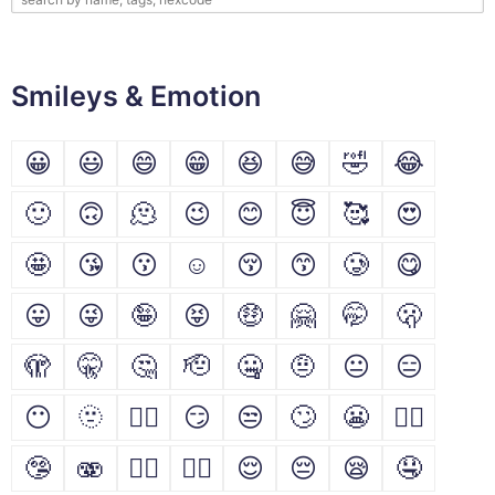
Smileys & Emotion
😀
😃
😄
😁
😆
😅
🤣
😂
🙂
🙃
🫠
😉
😊
😇
🥰
😍
🤩
😘
😗
☺
😚
😙
🥲
😋
😛
😜
🤪
😝
🤑
🤗
🤭
🫢
🫣
🤫
🤔
🫡
🤐
🤨
😐
😑
😶
🫥
😶‍🌫️
😏
😒
🙄
😬
😮‍💨
🤥
🫨
🙂‍↔️
🙂‍↕️
😌
😔
😪
🤤