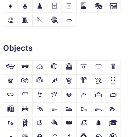
♦
♣
♟
🃏
🀄
🎴
🎭
🖼
🎨
🧵
🪡
🧶
🪢
Objects
👓
🕶
🥽
🥼
🦺
👔
👕
👖
🧣
🧤
🧥
🧦
👗
👘
🥻
🩱
🩲
🩳
👙
👚
🪭
👛
👜
👝
🛍
🎒
🩴
👞
👟
🥾
🥿
👠
👡
🩰
👢
🪮
👑
👒
🎩
🎓
🧢
🪖
⛑
📿
💄
💍
💎
🔇