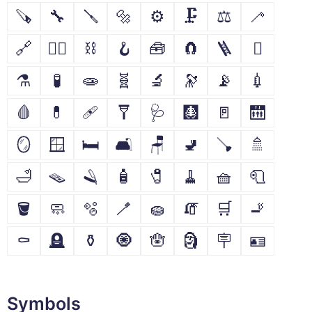
🪚
🔧
🪛
🔩
⚙
🗜
⚖
🦯
🔗
⛓️‍💥
⛓
🪝
🧰
🧲
🪜
🪏
⚗
🧪
🧫
🧬
🔬
🔭
📡
💉
🩸
💊
🩹
🩼
🩺
🩻
🚪
🛗
🪞
🪟
🛏
🛋
🪑
🚽
🪠
🚿
🛁
🪤
🪒
🧴
🧷
🧹
🧺
🧻
🪣
🧼
🫧
🪥
🧽
🧯
🛒
🚬
⚰
🪦
⚱
🧿
🪬
🗿
🪧
🪪
Symbols