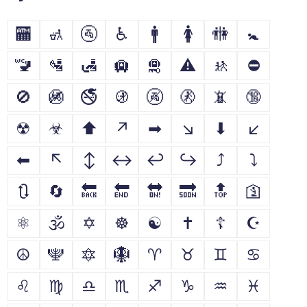
🏧
🚮
🚰
♿
🚹
🚺
🚻
🚼
🚾
🛂
🛃
🛄
🛅
⚠
🚸
⛔
🚫
🚳
🚭
🚯
🚱
🚷
📵
🔞
☢
☣
⬆
↗
➡
↘
⬇
↙
⬅
↖
↕
↔
↩
↪
⤴
⤵
🔃
🔄
🔙
🔚
🔛
🔜
🔝
🛐
⚛
🕉
✡
☸
☯
✝
☦
☪
☮
🕎
🔯
🪯
♈
♉
♊
♋
♌
♍
♎
♏
♐
♑
♒
♓