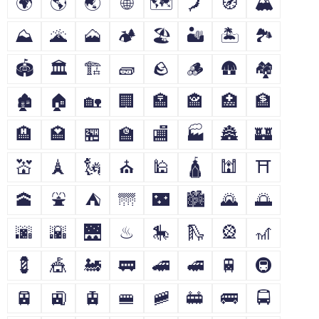
🌍
🌎
🌏
🌐
🗺
🗾
🧭
🏔
⛰
🌋
🗻
🏕
🏖
🏜
🏝
🏞
🏟
🏛
🏗
🧱
🪨
🪵
🛖
🏘
🏚
🏠
🏡
🏢
🏣
🏤
🏥
🏦
🏨
🏩
🏪
🏫
🏬
🏭
🏯
🏰
💒
🗼
🗽
⛪
🕌
🛕
🕍
⛩
🕋
⛲
⛺
🌁
🌃
🏙
🌄
🌅
🌆
🌇
🌉
♨
🎠
🛝
🎡
🎢
💈
🎪
🚂
🚃
🚄
🚅
🚆
🚇
🚈
🚉
🚊
🚝
🚞
🚋
🚌
🚍