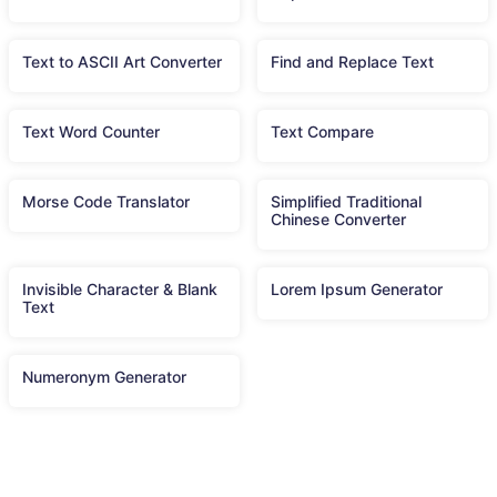
Text to ASCII Art Converter
Find and Replace Text
Text Word Counter
Text Compare
Morse Code Translator
Simplified Traditional
Chinese Converter
Invisible Character & Blank
Lorem Ipsum Generator
Text
Numeronym Generator