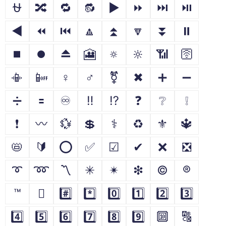
⛎
🔀
🔁
🔂
▶
⏩
⏭
⏯
◀
⏪
⏮
🔼
⏫
🔽
⏬
⏸
⏹
⏺
⏏
🎦
🔅
🔆
📶
🛜
📳
📴
♀
♂
⚧
✖
➕
➖
➗
🟰
♾
‼
⁉
❓
❔
❕
❗
〰
💱
💲
⚕
♻
⚜
🔱
📛
🔰
⭕
✅
☑
✔
❌
❎
➰
➿
〽
✳
✴
❇
©
®
™
🫟
#️⃣
*️⃣
0️⃣
1️⃣
2️⃣
3️⃣
4️⃣
5️⃣
6️⃣
7️⃣
8️⃣
9️⃣
🔟
🔠