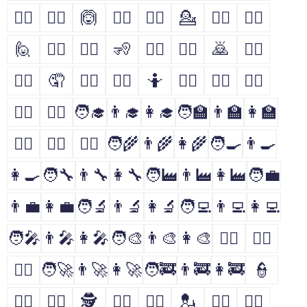
🙅‍♂️
🙅‍♀️
🙆
🙆‍♂️
🙆‍♀️
💁
💁‍♂️
💁‍♀️
🙋
🙋‍♂️
🙋‍♀️
🧏
🧏‍♂️
🧏‍♀️
🙇
🙇‍♂️
🙇‍♀️
🤦
🤦‍♂️
🤦‍♀️
🤷
🤷‍♂️
🤷‍♀️
🧑‍⚕️
👨‍⚕️
👩‍⚕️
🧑‍🎓
👨‍🎓
👩‍🎓
🧑‍🏫
👨‍🏫
👩‍🏫
🧑‍⚖️
👨‍⚖️
👩‍⚖️
🧑‍🌾
👨‍🌾
👩‍🌾
🧑‍🍳
👨‍🍳
👩‍🍳
🧑‍🔧
👨‍🔧
👩‍🔧
🧑‍🏭
👨‍🏭
👩‍🏭
🧑‍💼
👨‍💼
👩‍💼
🧑‍🔬
👨‍🔬
👩‍🔬
🧑‍💻
👨‍💻
👩‍💻
🧑‍🎤
👨‍🎤
👩‍🎤
🧑‍🎨
👨‍🎨
👩‍🎨
🧑‍✈️
👨‍✈️
👩‍✈️
🧑‍🚀
👨‍🚀
👩‍🚀
🧑‍🚒
👨‍🚒
👩‍🚒
👮
👮‍♂️
👮‍♀️
🕵
🕵️‍♂️
🕵️‍♀️
💂
💂‍♂️
💂‍♀️