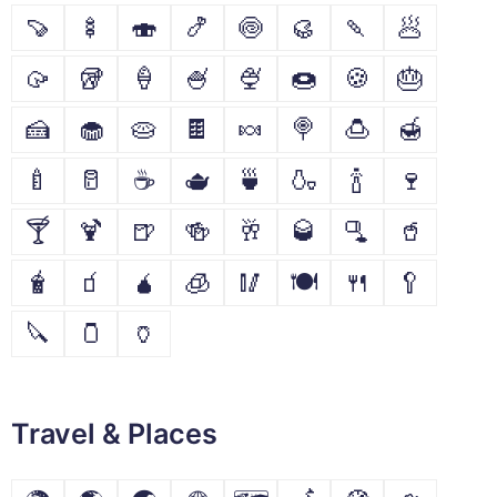
🍠
🍢
🍣
🍤
🍥
🥮
🍡
🥟
🥠
🥡
🍦
🍧
🍨
🍩
🍪
🎂
🍰
🧁
🥧
🍫
🍬
🍭
🍮
🍯
🍼
🥛
☕
🫖
🍵
🍶
🍾
🍷
🍸
🍹
🍺
🍻
🥂
🥃
🫗
🥤
🧋
🧃
🧉
🧊
🥢
🍽
🍴
🥄
🔪
🫙
🏺
Travel & Places