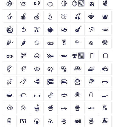
🍇
🍈
🍉
🍊
🍋
🍋‍🟩
🍌
🍍
🥭
🍎
🍏
🍐
🍑
🍒
🍓
🫐
🥝
🍅
🫒
🥥
🥑
🍆
🥔
🥕
🌽
🌶
🫑
🥒
🥬
🥦
🧄
🧅
🥜
🫘
🌰
🫚
🫛
🍄‍🟫
🫜
🍞
🥐
🥖
🫓
🥨
🥯
🥞
🧇
🧀
🍖
🍗
🥩
🥓
🍔
🍟
🍕
🌭
🥪
🌮
🌯
🫔
🥙
🧆
🥚
🍳
🥘
🍲
🫕
🥣
🥗
🍿
🧈
🧂
🥫
🍱
🍘
🍙
🍚
🍛
🍜
🍝